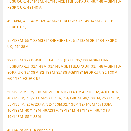
FEGUX-UK, 48/148M, 48/148MGB11BFEGPXUK, 48/148M-GB-11B-
FEGPX-UK, 48148M,
49148M, 49-148M, 49148MGB11BFEGPXUK, 49-148M-GB-11B-
FEGPX-UK,
55/138M, 55/138MGB11B4FEGPXUK, 55/138M-GB-11B4-FEGPX-
UK, 55138M
32/138M 32/138MGB11B4FEGBQPXEU 32/138M-GB-11B4-
FEGBQPX-EU 32/148M 32/148MGB11BEGPXUK 32/148M-GB-11B-
EGPX-UK 32138M 32-138M 32138MGB11B4EGDPXUK 32-138M-
GB-11B4-EGDPX-UK
236/207 M, 32/133 M,32/138 M,32/148 M,40/133 M, 40/138 M,
40/148 M, 40/233 M,43/134 M, 48/148 M, 49/138 M, 49/148 M,
55/138 M, 236/207M, 32/133M,32/138M,32/148M,40/133M,
40/138M, 40/148M, 40/233M,43/134M, 48/148M, 49/138M,
49/148M, 55/138M
40/148m-gb-11b-egbqp-eu