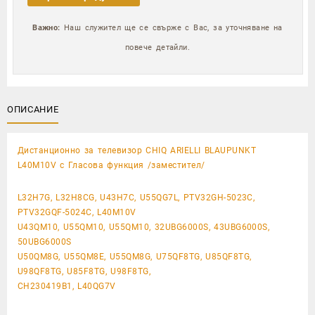
Важно:
Наш служител ще се свърже с Вас, за уточняване на
повече детайли.
ОПИСАНИЕ
Дистанционно за телевизор CHIQ ARIELLI BLAUPUNKT
L40M10V с Гласова функция /заместител/
L32H7G, L32H8CG, U43H7C, U55QG7L, PTV32GH-5023C,
PTV32GQF-5024C, L40M10V
U43QM10, U55QM10, U55QM10, 32UBG6000S, 43UBG6000S,
50UBG6000S
U50QM8G, U55QM8E, U55QM8G, U75QF8TG, U85QF8TG,
U98QF8TG, U85F8TG, U98F8TG,
CH230419B1, L40QG7V