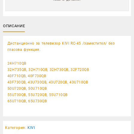
ОПИСАНИЕ
Дистанционно за телевизор KIVI RC-45 /заместител/ без
гласова функция.
24H710QB
32H735QB, 32H710QB, 32H730QB, 32F720QB
40F710QB, 40F730QB
43F730QB, 43U730QB, 43U720QB, 43U710QB
50U720QB, 50U710QB
55U730QB, 55U720QB, 55U710QB
65U710QB, 65U730QB
Категория:
KIVI