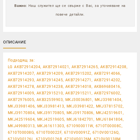
Важно:
Наш служител ще се свърже с Вас, за уточняване на
повече детайли.
ОПИСАНИЕ
Подходящ за:
LG AKB72914204, AKB72914021, AKB72914265, AKB72914208,
AKB72914207, AKB72914209, AKB72915202, AKB72914066,
AKB72914293, AKB72914245, AKB72914271, AKB72914202,
AKB72914278, AKB72914238, AKB72914018, AKB69680416,
AKB72914009, AKB72915210, AKB72915211, AKB72976002,
AKB72976005, AKB32559903, MKJ30036801, MKJ33981404,
MKJ33981406, MKJ33981413, MKJ33981422, MKJ37815702,
MKJ39170804, MKJ39170805, MKJ39170806, MKJ42519601,
MKJ42519604, MKJ42519605, MKJ61842701, MKJ61841804,
MKJ49980313, MKJ61611303, 6710900011W, 6710T00008C,
6710T00008G, 6710T00022F, 6710V00091Z, 6710V00126Q,
6710V00126L, 6710V00126R, 6710V00126M, 6710V00138M,