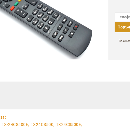
Поръч
Важно
за:
, TX-24CS500E, TX24CS500, TX24CS500E,