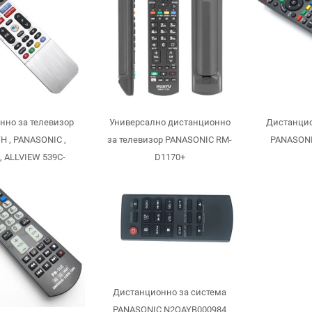
нно за телевизор
Универсално дистанционно
Дистанцио
 , PANASONIC ,
за телевизор PANASONIC RM-
PANASONI
, ALLVIEW 539C-
D1170+
00 539C-268920-
10 TB500
Дистанционно за система
PANASONIC N2QAYB000984