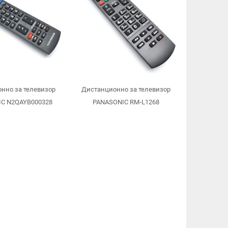
нно за телевизор
Дистанционно за телевизор
C N2QAYB000328
PANASONIC RM-L1268