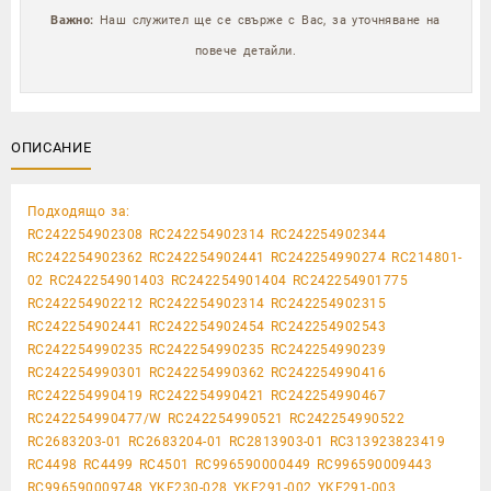
Важно:
Наш служител ще се свърже с Вас, за уточняване на
повече детайли.
ОПИСАНИЕ
Подходящо за:
RC242254902308 RC242254902314 RC242254902344
RC242254902362 RC242254902441 RC242254990274 RC214801-
02 RC242254901403 RC242254901404 RC242254901775
RC242254902212 RC242254902314 RC242254902315
RC242254902441 RC242254902454 RC242254902543
RC242254990235 RC242254990235 RC242254990239
RC242254990301 RC242254990362 RC242254990416
RC242254990419 RC242254990421 RC242254990467
RC242254990477/W RC242254990521 RC242254990522
RC2683203-01 RC2683204-01 RC2813903-01 RC313923823419
RC4498 RC4499 RC4501 RC996590000449 RC996590009443
RC996590009748 YKF230-028 YKF291-002 YKF291-003