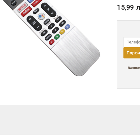
15,99
л
Поръч
Важно