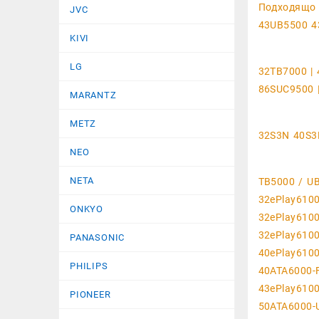
Подходящо 
JVC
43UB5500 4
KIVI
LG
32TB7000 | 
86SUC9500 
MARANTZ
METZ
32S3N 40S3
NEO
NETA
TB5000 / U
32ePlay610
ONKYO
32ePlay6100
32ePlay610
PANASONIC
40ePlay6100
PHILIPS
40ATA6000-F
43ePlay610
PIONEER
50ATA6000-