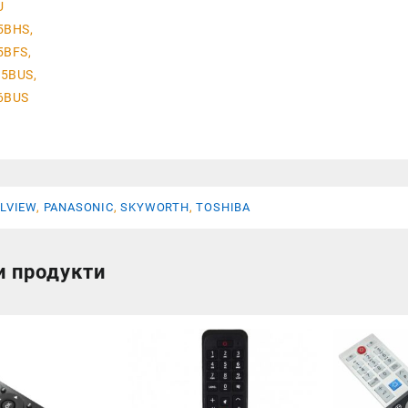
U
5BHS,
5BFS,
05BUS,
06BUS
LVIEW
,
PANASONIC
,
SKYWORTH
,
TOSHIBA
и продукти