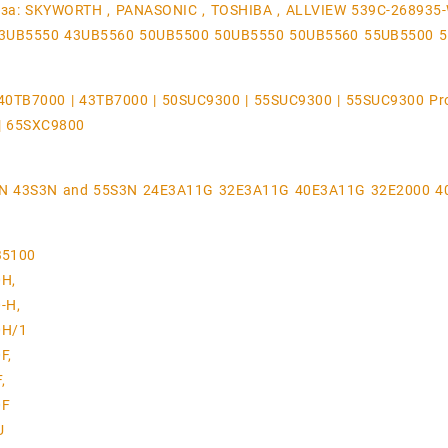
за: SKYWORTH , PANASONIC , TOSHIBA , ALLVIEW 539C-268935
3UB5550 43UB5560 50UB5500 50UB5550 50UB5560 55UB5500 
40TB7000 | 43TB7000 | 50SUC9300 | 55SUC9300 | 55SUC9300 Pro
| 65SXC9800
N 43S3N and 55S3N 24E3A11G 32E3A11G 40E3A11G 32E2000 4
B5100
0H,
-H,
0H/1
F,
,
0F
U