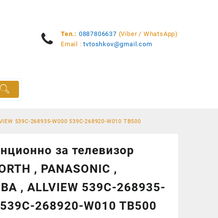
Тел.:
0887806637
(Viber / WhatsApp)
Email :
tvtoshkov@gmail.com
VIEW 539C-268935-W000 539C-268920-W010 TB500
нционно за телевизор
RTH , PANASONIC ,
BA , ALLVIEW 539C-268935-
539C-268920-W010 TB500