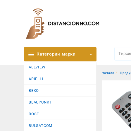
Skip
to
content
Категории марки
ALLVIEW
Начало
Проду
ARIELLI
BEKO
BLAUPUNKT
BOSE
BULSATCOM