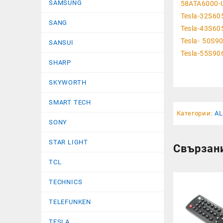
SAMSUNG
58ATA6000-
Tesla-32S60
SANG
Tesla-43S60
Tesla- 50S9
SANSUI
Tesla-55S9
SHARP
SKYWORTH
SMART TECH
Категории:
AL
SONY
STAR LIGHT
Свързан
TCL
TECHNICS
TELEFUNKEN
TESLA