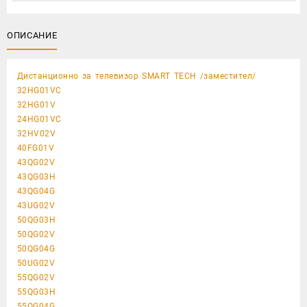
ОПИСАНИЕ
Дистанционно за телевизор SMART TECH /заместител/
32HG01VC
32HG01V
24HG01VC
32HV02V
40FG01V
43QG02V
43QG03H
43QG04G
43UG02V
50QG03H
50QG02V
50QG04G
50UG02V
55QG02V
55QG03H
55QG04G