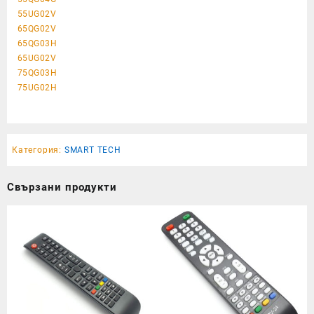
55UG02V
65QG02V
65QG03H
65UG02V
75QG03H
75UG02H
Категория:
SMART TECH
Свързани продукти