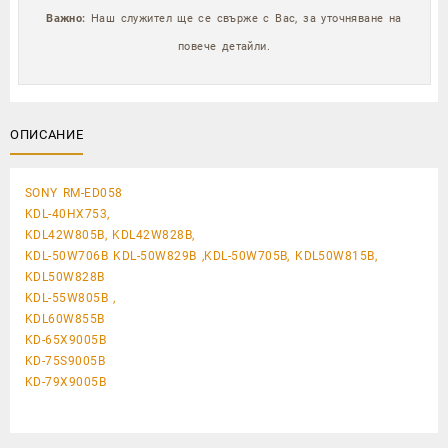
Важно:
Наш служител ще се свърже с Вас, за уточняване на
повече детайли.
ОПИСАНИЕ
SONY RM-ED058
KDL-40HX753,
KDL42W805B, KDL42W828B,
KDL-50W706B KDL-50W829B ,KDL-50W705B, KDL50W815B,
KDL50W828B
KDL-55W805B ,
KDL60W855B
KD-65X9005B
KD-75S9005B
KD-79X9005B