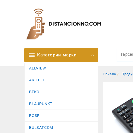
Skip
to
content
Категории марки
ALLVIEW
Начало
Проду
ARIELLI
BEKO
BLAUPUNKT
BOSE
BULSATCOM