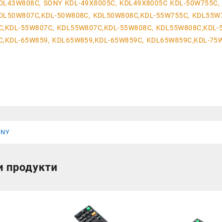
DL43W808C, SONY KDL-49X8005C, KDL49X8005C KDL-50W755C,
DL50W807C,KDL-50W808C, KDL50W808C,KDL-55W755C, KDL55W
,KDL-55W807C, KDL55W807C,KDL-55W808C, KDL55W808C,KDL-
,KDL-65W859, KDL65W859,KDL-65W859C, KDL65W859C,KDL-75
ONY
и продукти