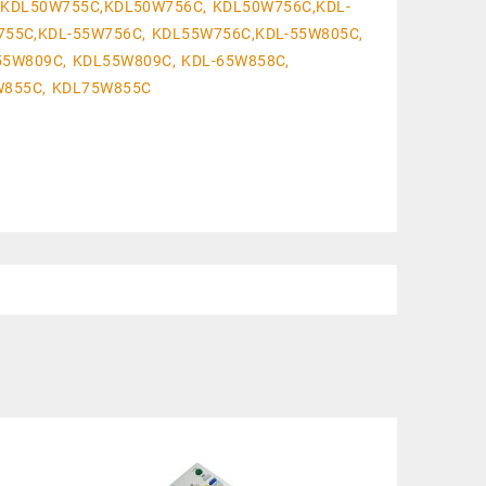
 KDL50W755C,KDL50W756C, KDL50W756C,KDL-
755C,KDL-55W756C, KDL55W756C,KDL-55W805C,
55W809C, KDL55W809C, KDL-65W858C,
W855C, KDL75W855C