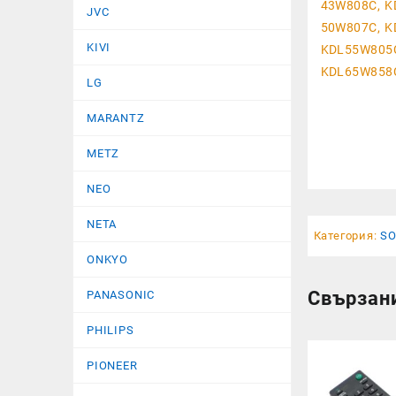
43W808C, K
JVC
50W807C, K
KIVI
KDL55W805C
KDL65W858C
LG
MARANTZ
METZ
NEO
NETA
Категория:
S
ONKYO
Свързан
PANASONIC
PHILIPS
PIONEER