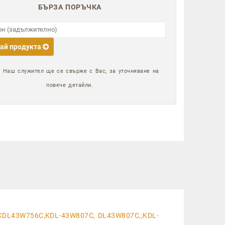
БЪРЗА ПОРЪЧКА
ай продукта
:
Наш служител ще се свърже с Вас, за уточняване на
повече детайли.
KDL43W756C,KDL-43W807C, DL43W807C,;KDL-