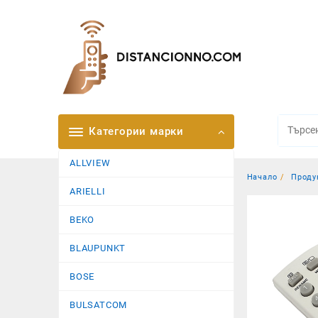
Skip
to
content
Категории марки
ALLVIEW
Начало
Проду
ARIELLI
BEKO
BLAUPUNKT
BOSE
BULSATCOM