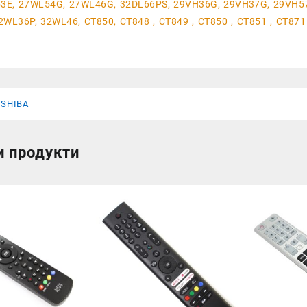
53E, 27WL54G, 27WL46G, 32DL66PS, 29VH36G, 29VH37G, 29VH57
WL36P, 32WL46, CT850, CT848 , CT849 , CT850 , CT851 , CT871
SHIBA
и продукти