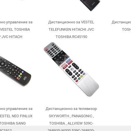
но управление за
Дистанционно за VESTEL
Дистанцио
 VESTEL TOSHIBA
TELEFUNKEN HITACHI JVC
TOSH
 JVC HITACH
TOSHIBA RC45190
UNKEN RC1910
но управление за
Дистанционно за телевизор
VESTEL NEO FINLUX
SKYWORTH , PANASONIC ,
TOSHIBA SANG
TOSHIBA , ALLVIEW 539C-
RC1912
268935-W000 539C-268920-