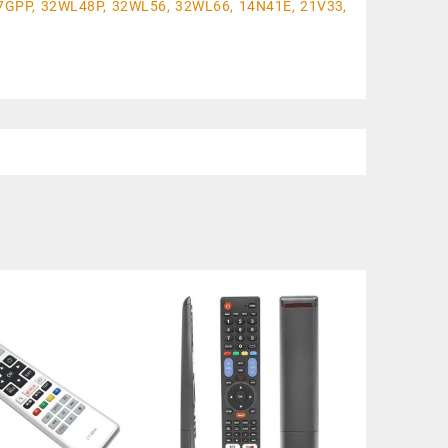
GPP, 32WL48P, 32WL56, 32WL66, 14N41E, 21V33,