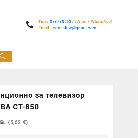
Тел.:
0887806637
(Viber / WhatsApp)
Email :
tvtoshkov@gmail.com
нционно за телевизор
BA CT-850
в.
(5,62 €)