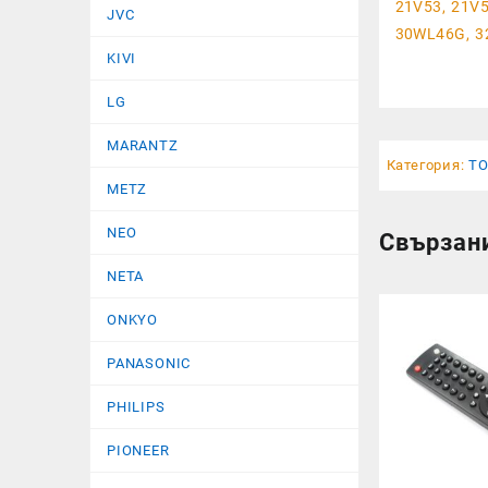
21V53, 21V
JVC
30WL46G, 32
KIVI
LG
MARANTZ
Категория:
TO
METZ
NEO
Свързан
NETA
ONKYO
PANASONIC
PHILIPS
PIONEER