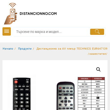
Skip
to
content
Начало
Продукти
Дистанционно за AV плеър TECHNICS EUR647139
/заместител/