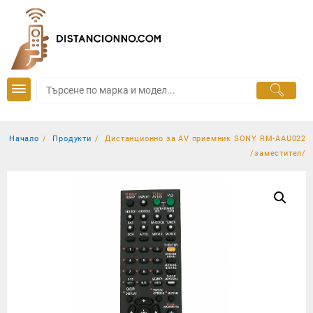
Skip
to
content
Начало
Продукти
Дистанционно за AV приемник SONY RM-AAU022
/заместител/