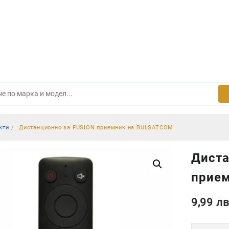
кти
Дистанционно за FUSION приемник на BULSATCOM
Диста
прие
9,99
лв