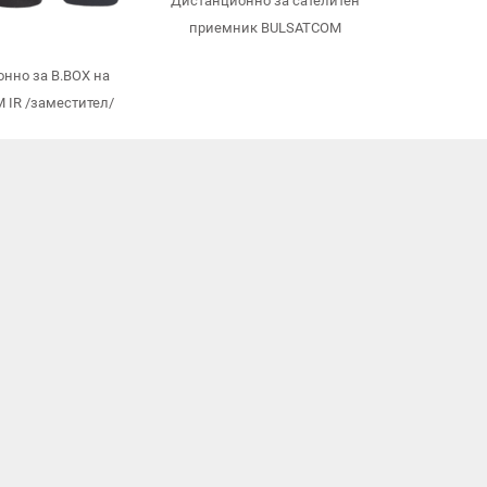
Дистанционно за сателитен
приемник BULSATCOM
нно за B.BOX на
 IR /заместител/