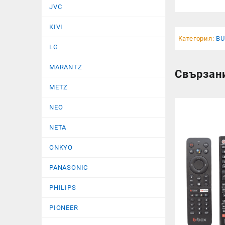
JVC
KIVI
Категория:
B
LG
MARANTZ
Свързан
METZ
NEO
NETA
ONKYO
PANASONIC
PHILIPS
PIONEER