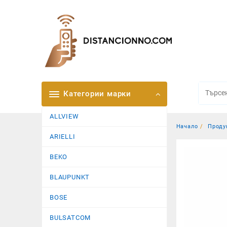
Skip
to
content
Категории марки
ALLVIEW
Начало
Проду
ARIELLI
BEKO
BLAUPUNKT
BOSE
BULSATCOM