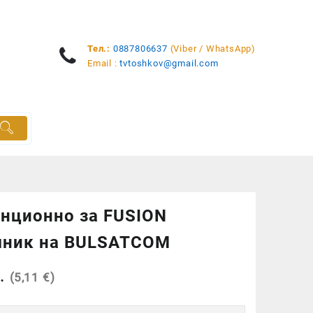
Тел.:
0887806637
(Viber / WhatsApp)
Email :
tvtoshkov@gmail.com
нционно за FUSION
мник на BULSATCOM
.
(5,11 €)