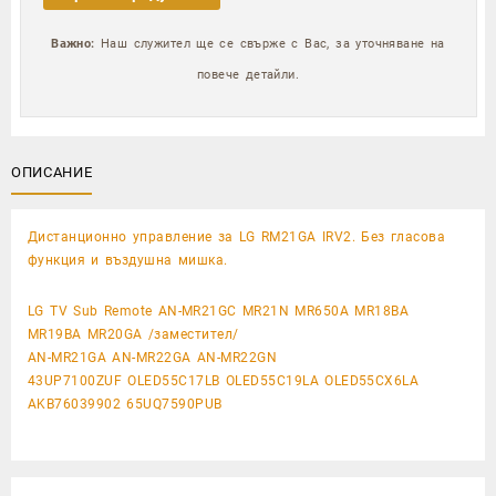
Важно:
Наш служител ще се свърже с Вас, за уточняване на
повече детайли.
ОПИСАНИЕ
Дистанционно управление за LG RM21GA IRV2. Без гласова
функция и въздушна мишка.
LG TV Sub Remote AN-MR21GC MR21N MR650A MR18BA
MR19BA MR20GA /заместител/
AN-MR21GA AN-MR22GA AN-MR22GN
43UP7100ZUF OLED55C17LB OLED55C19LA OLED55CX6LA
AKB76039902 65UQ7590PUB