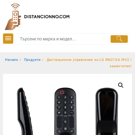
Skip
to
content
Начало
Продукти
Дистанционно управление за LG RM21GA IRV2 /
заместител/