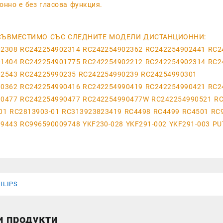
онно е без гласова функция.
СЪВМЕСТИМО СЪС СЛЕДНИТЕ МОДЕЛИ ДИСТАНЦИОННИ:
2308 RC242254902314 RC242254902362 RC242254902441 RC2
1404 RC242254901775 RC242254902212 RC242254902314 RC2
2543 RC24225990235 RC242254990239 RC24254990301
0362 RC242254990416 RC242254990419 RC242254990421 RC2
0477 RC242254990477 RC242254990477W RC242254990521 RC
01 RC2813903-01 RC313923823419 RC4498 RC4499 RC4501 RC
9443 RC996590009748 YKF230-028 YKF291-002 YKF291-003 PU
ILIPS
и продукти