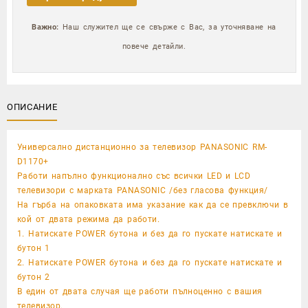
Важно:
Наш служител ще се свърже с Вас, за уточняване на
повече детайли.
ОПИСАНИЕ
Универсално дистанционно за телевизор PANASONIC RM-
D1170+
Работи напълно функционално със всички LED и LCD
телевизори с марката PANASONIC /без гласова функция/
На гърба на опаковката има указание как да се превключи в
кой от двата режима да работи.
1. Натискате POWER бутона и без да го пускате натискате и
бутон 1
2. Натискате POWER бутона и без да го пускате натискате и
бутон 2
В един от двата случая ще работи пълноценно с вашия
телевизор.