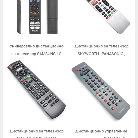
Универсално дистанционно
Дистанционно за телевизор
за телевизор SAMSUNG LG
SKYWORTH , PANASONIC ,
TOSHIBA SONY PANASONIC
TOSHIBA , ALLVIEW 539C-
PHILIPS SHARP URC1569
268935-W000 539C-268920-
W010 TB500
Дистанционно за телевизор
Дистанционно управление