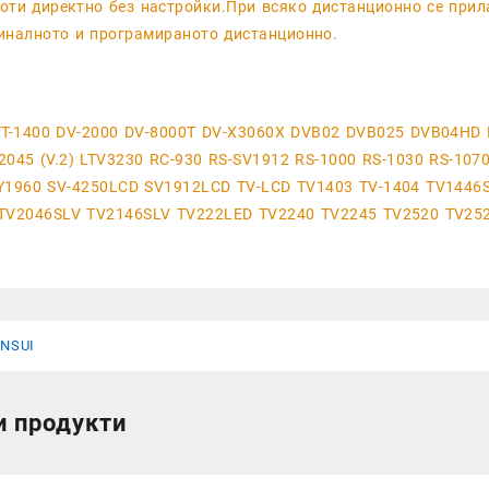
оти директно без настройки.При всяко дистанционно се прил
иналното и програмираното дистанционно.
VT-1400 DV-2000 DV-8000T DV-X3060X DVB02 DVB025 DVB04HD
2045 (V.2) LTV3230 RC-930 RS-SV1912 RS-1000 RS-1030 RS-10
Y1960 SV-4250LCD SV1912LCD TV-LCD TV1403 TV-1404 TV1446
TV2046SLV TV2146SLV TV222LED TV2240 TV2245 TV2520 TV25
NSUI
и продукти