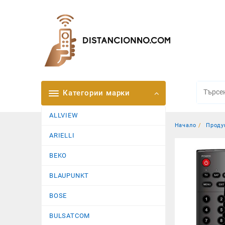
Skip
to
content
Категории марки
ALLVIEW
Начало
Проду
ARIELLI
BEKO
BLAUPUNKT
BOSE
BULSATCOM