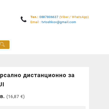
Тел.:
0887806637
(Viber / WhatsApp)
Email :
tvtoshkov@gmail.com
рсално дистанционно за
UI
в.
(16,87 €)