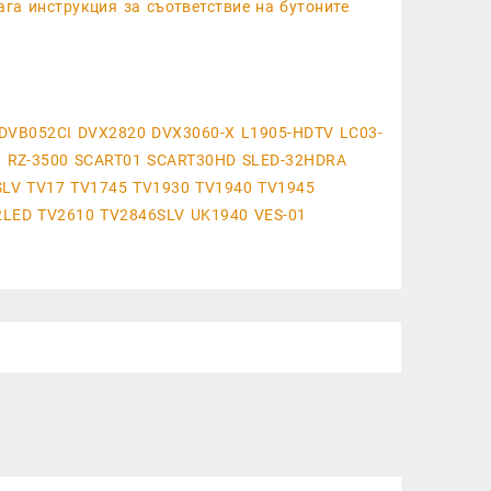
ага инструкция за съответствие на бутоните
 DVB052CI DVX2820 DVX3060-X L1905-HDTV LC03-
70 RZ-3500 SCART01 SCART30HD SLED-32HDRA
SLV TV17 TV1745 TV1930 TV1940 TV1945
2LED TV2610 TV2846SLV UK1940 VES-01