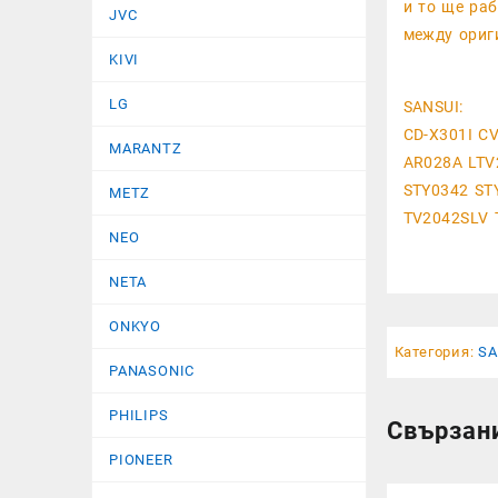
и то ще раб
JVC
между ориг
KIVI
LG
SANSUI:
CD-X301I C
MARANTZ
AR028A LTV
STY0342 ST
METZ
TV2042SLV 
NEO
NETA
ONKYO
Категория:
SA
PANASONIC
PHILIPS
Свързан
PIONEER